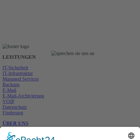
LEISTUNGEN
IT-Sicherheit
IT-Infrastruktur
Managed Services
Backups
E-Mail
E-Mail-Archivierung
VOIP
Datenschutz
Förderung
ÜBER UNS
CERT+
KARRIERE